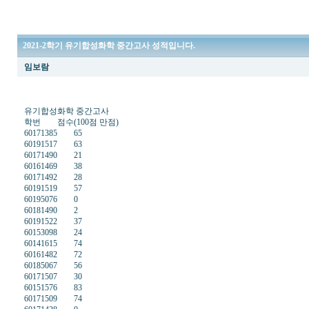
2021-2학기 유기합성화학 중간고사 성적입니다.
임보람
유기합성화학 중간고사
학번 점수(100점 만점)
60171385 65
60191517 63
60171490 21
60161469 38
60171492 28
60191519 57
60195076 0
60181490 2
60191522 37
60153098 24
60141615 74
60161482 72
60185067 56
60171507 30
60151576 83
60171509 74