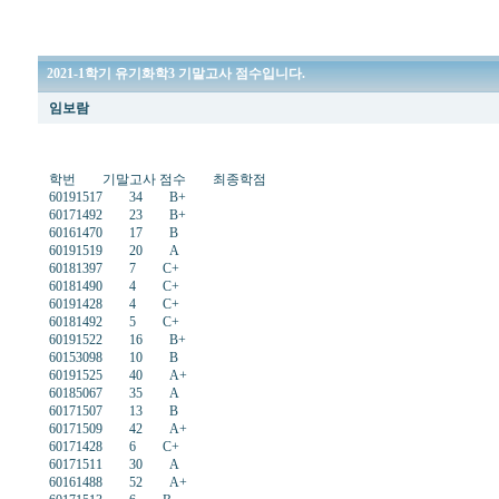
2021-1학기 유기화학3 기말고사 점수입니다.
임보람
학번 기말고사 점수 최종학점
60191517 34 B+
60171492 23 B+
60161470 17 B
60191519 20 A
60181397 7 C+
60181490 4 C+
60191428 4 C+
60181492 5 C+
60191522 16 B+
60153098 10 B
60191525 40 A+
60185067 35 A
60171507 13 B
60171509 42 A+
60171428 6 C+
60171511 30 A
60161488 52 A+